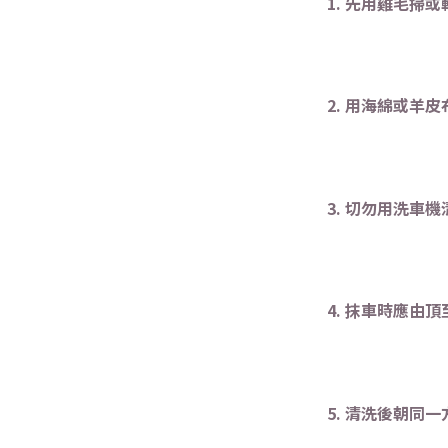
1. 先用雞毛
2. 用海綿或羊
3. 切勿用洗車
4. 抹車時應由
5. 清洗後朝同