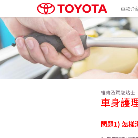
車款介
維修及駕駛貼士
車身護
問題1) 怎樣