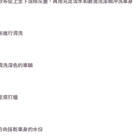
掃或軟布從上至下清除灰塵，再用充足清水和數滴洗潔精沖洗車身
皮布進行清洗
機清洗深色的車輛
頂至底打蠟
一方向抹乾車身的水份